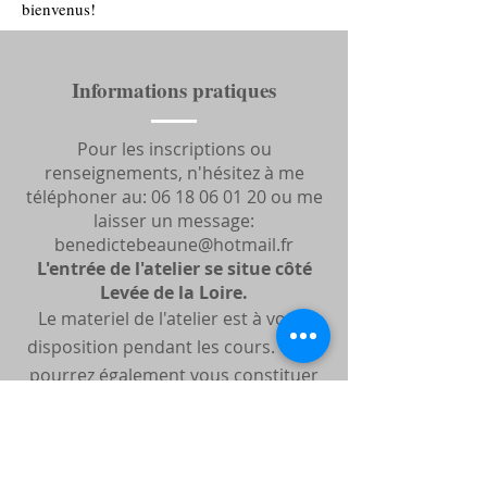
bienvenus!
Informations pratiques
Pour les inscriptions ou
renseignements, n'hésitez à me
téléphoner au:
06 18 06 01 20
ou me
laisser un message:
benedictebeaune@hotmail.fr
L'entrée de l'atelier se situe côté
Levée de la Loire.
Le materiel de l'atelier est à votre
disposition pendant les cours. Vous
pourrez également vous constituer
au fur et à mesure votre malette à
"outils favoris". Il est conseillé
d'amener son tablier!